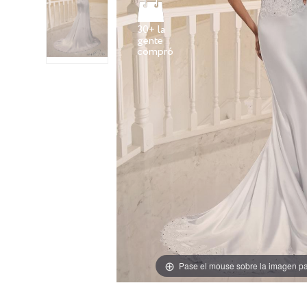
30+ la
gente
Pase el mouse sobre la imagen pa