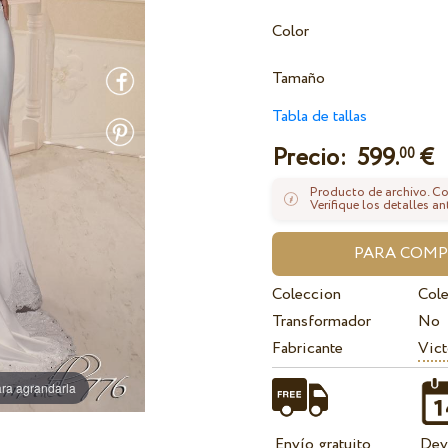
Color
Tamaño
Tabla de tallas
Precio:
599.
€
00
Producto de archivo. Con
Verifique los detalles an
Coleccion
Col
Transformador
No
Fabricante
Vict
ra agrandarla
Envío gratuito
Dev