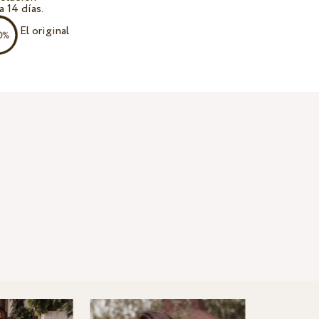
a 14 días.
El original