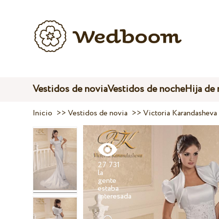
Vestidos de novia
Vestidos de noche
Hija de
Inicio
>>
Vestidos de novia
>>
Victoria Karandasheva
27 731
la
gente
estaba