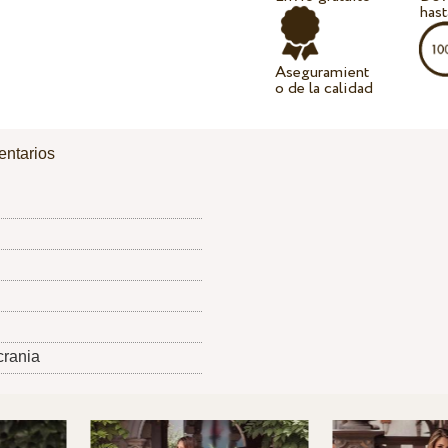
hast
Aseguramient
o de la calidad
ntarios
crania