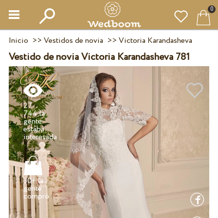
0
Inicio
>>
Vestidos de novia
>>
Victoria Karandasheva
Vestido de novia Victoria Karandasheva 781
27
744 la
gente
estaba
30+ la
gente