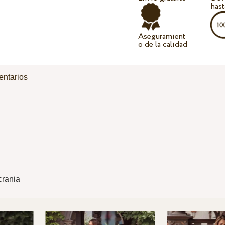
hast
Aseguramient
o de la calidad
ntarios
crania