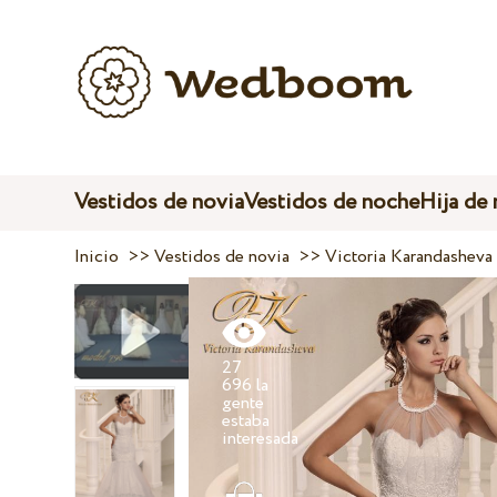
Vestidos de novia
Vestidos de noche
Hija de
Inicio
>>
Vestidos de novia
>>
Victoria Karandasheva
27
696 la
gente
estaba