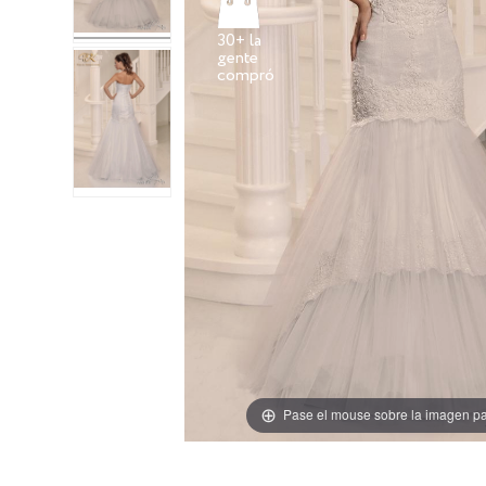
30+ la
gente
Pase el mouse sobre la imagen pa