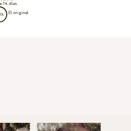
a 14 días.
El original