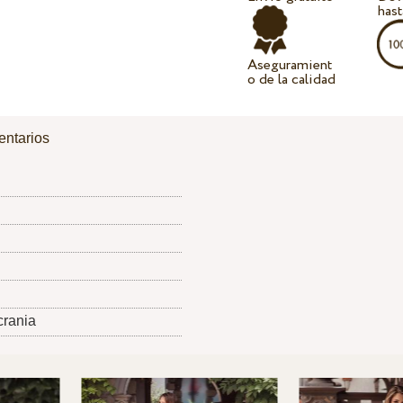
hast
Aseguramient
o de la calidad
ntarios
crania