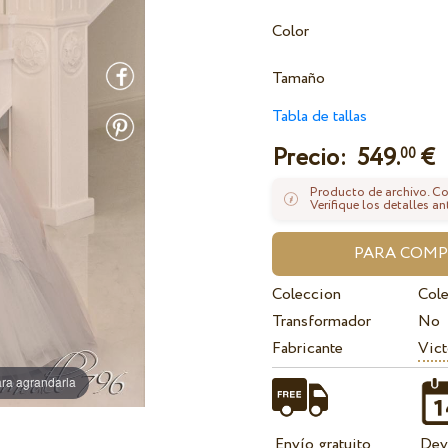
Color
Tamaño
Tabla de tallas
Precio:
549.
€
00
Producto de archivo. Con
Verifique los detalles an
Coleccion
Col
Transformador
No
Fabricante
Vict
ra agrandarla
Envío gratuito
Dev