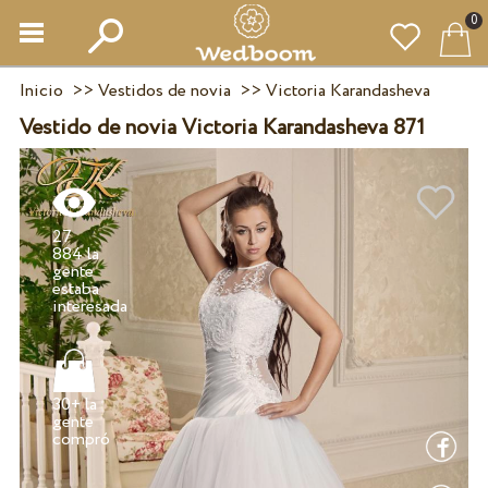
0
Inicio
>>
Vestidos de novia
>>
Victoria Karandasheva
Vestido de novia Victoria Karandasheva 871
27
884 la
gente
estaba
30+ la
gente