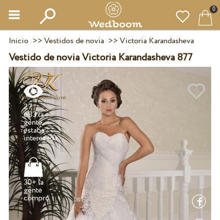
0
Inicio
>>
Vestidos de novia
>>
Victoria Karandasheva
Vestido de novia Victoria Karandasheva 877
27
683 la
gente
estaba
30+ la
gente