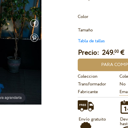
Color
Tamaño
Tabla de tallas
Precio:
249.
€
00
Coleccion
Cole
Transformador
No
Fabricante
Ema
ra agrandarla
Envío gratuito
Dev
hast