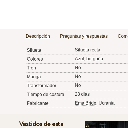
Descripción
Preguntas y respuestas
Come
Silueta recta
Silueta
Azul, borgoña
Colores
No
Tren
No
Manga
No
Transformador
28 dias
Tiempo de costura
Ema Bride
, Ucrania
Fabricante
Vestidos de esta