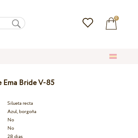
0
e Ema Bride V-85
Silueta recta
Azul, borgoña
No
No
28 dias