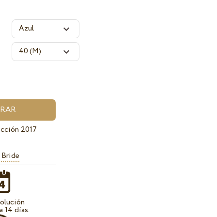
cción 2017
 Bride
olución
a 14 días.