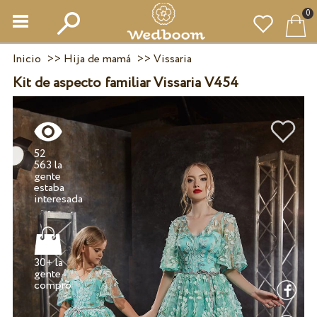
0
Inicio
>>
Hija de mamá
>>
Vissaria
Kit de aspecto familiar Vissaria V454
52
563 la
gente
estaba
30+ la
gente