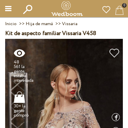
0
Inicio
>>
Hija de mamá
>>
Vissaria
Kit de aspecto familiar Vissaria V458
48
561 la
gente
estaba
30+ la
gente