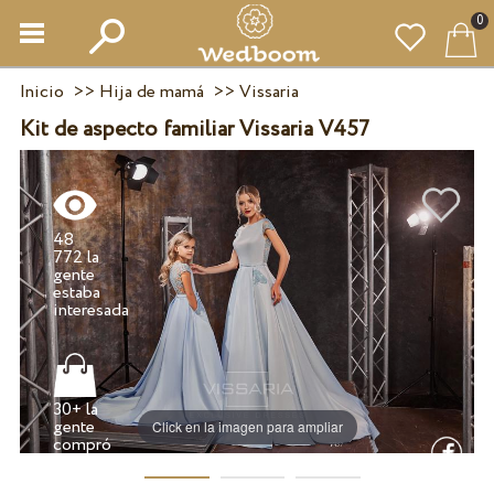
0
Inicio
>>
Hija de mamá
>>
Vissaria
Kit de aspecto familiar Vissaria V457
48
772 la
gente
estaba
30+ la
gente
Click en la imagen para ampliar