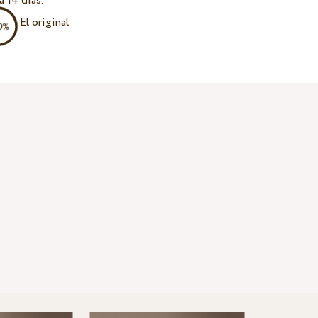
a 14 días.
El original