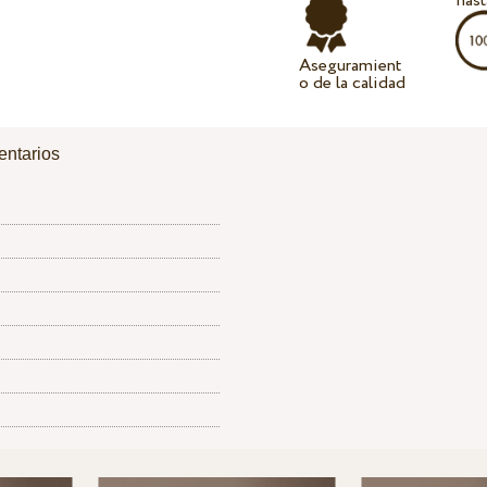
hast
Aseguramient
o de la calidad
ntarios