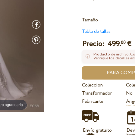
Tamaño
Tabla de tallas
Precio:
499.
€
00
Producto de archivo. Con
Verifique los detalles an
Coleccion
Col
Transformador
No
Fabricante
Ange
ra agrandarla
Envío gratuito
Dev