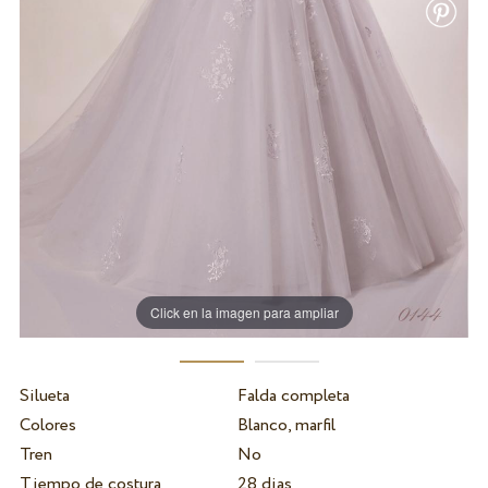
Click en la imagen para ampliar
Silueta
Falda completa
Colores
Blanco, marfil
Tren
No
Tiempo de costura
28 dias