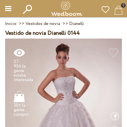
0
Inicio
>>
Vestidos de novia
>>
Dianelli
Vestido de novia Dianelli 0144
27
954 la
gente
estaba
30+ la
gente