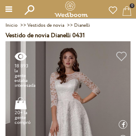
0
Inicio
>>
Vestidos de novia
>>
Dianelli
Vestido de novia Dianelli 0431
18 893
la
gente
estaba
20+ la
gente