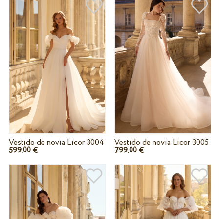
Vestido de novia Licor 3004
Vestido de novia Licor 3005
599.
€
799.
€
00
00