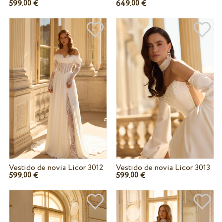
599.
€
649.
€
00
00
Vestido de novia Licor 3012
Vestido de novia Licor 3013
599.
€
599.
€
00
00