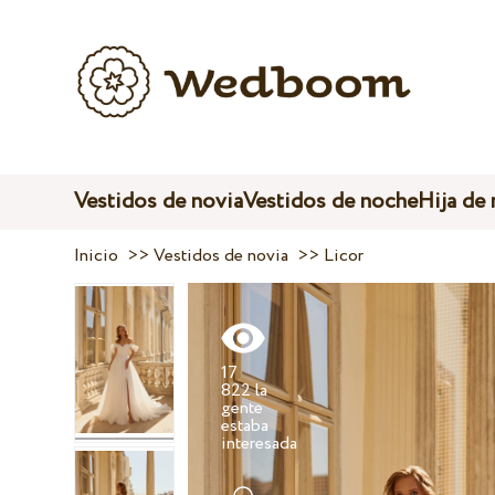
Vestidos de novia
Vestidos de noche
Hija de
Inicio
>>
Vestidos de novia
>>
Licor
17
822 la
gente
estaba