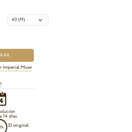
r Imperial Muse
r
olución
a 14 días.
El original