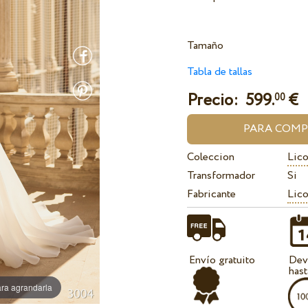
Tamaño
Tabla de tallas
Precio:
599.
€
00
Coleccion
Lico
Transformador
Si
Fabricante
Lico
Envío gratuito
Dev
hast
ra agrandarla