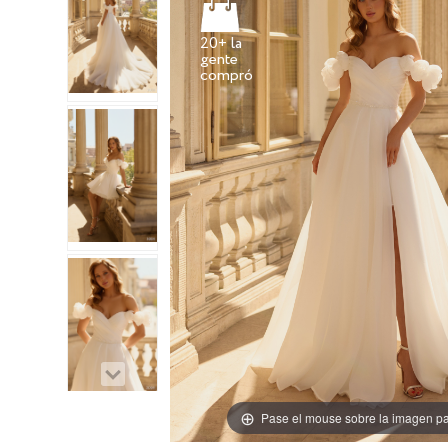
20+ la
gente
Pase el mouse sobre la imagen pa