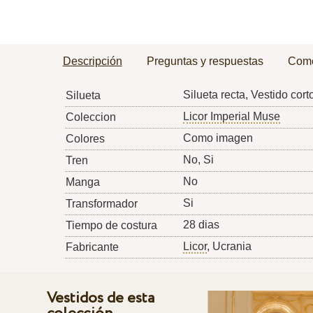
Descripción
Preguntas y respuestas
Come
Silueta recta, Vestido cort
Silueta
Licor Imperial Muse
Coleccion
Como imagen
Colores
No, Si
Tren
No
Manga
Si
Transformador
28 dias
Tiempo de costura
Licor
, Ucrania
Fabricante
Vestidos de esta