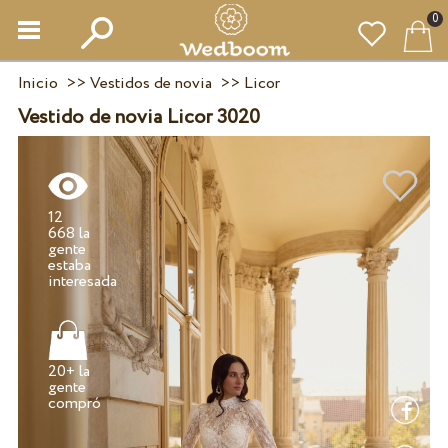
0
Inicio
>>
Vestidos de novia
>>
Licor
Vestido de novia Licor 3020
12
668 la
gente
estaba
20+ la
gente