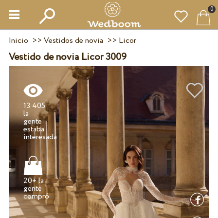
0
Inicio
>>
Vestidos de novia
>>
Licor
Vestido de novia Licor 3009
13 405
la
gente
estaba
20+ la
gente