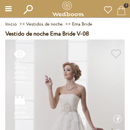
0
Inicio
>>
Vestidos de noche
>>
Ema Bride
Vestido de noche Ema Bride V-08
28
590 la
gente
estaba
30+ la
gente