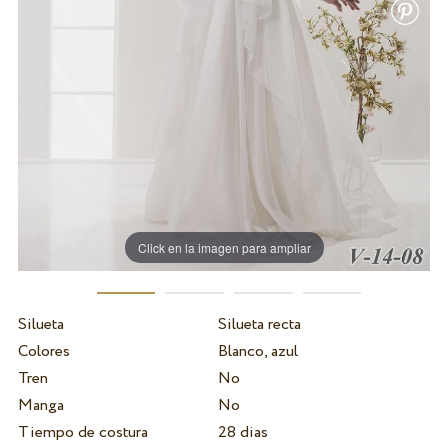
Click en la imagen para ampliar
Silueta
Silueta recta
Colores
Blanco, azul
Tren
No
Manga
No
Tiempo de costura
28 dias