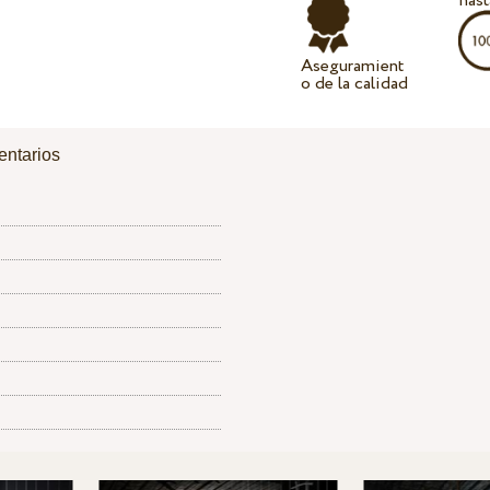
hast
Aseguramient
o de la calidad
ntarios