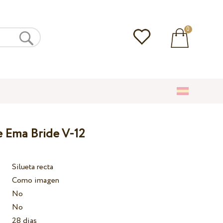
0
e Ema Bride V-12
Silueta recta
Como imagen
No
No
28 dias