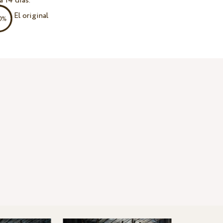
a 14 días.
El original