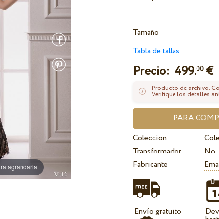
Tamaño
Tabla de tallas
Precio:
499.
€
00
Producto de archivo. Con
Verifique los detalles an
Coleccion
Cole
Transformador
No
Fabricante
Ema
ra agrandarla
Envío gratuito
Dev