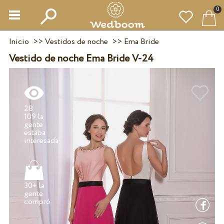
0
Inicio
>>
Vestidos de noche
>>
Ema Bride
Vestido de noche Ema Bride V-24
28
109 la
gente
estaba
30+ la
gente