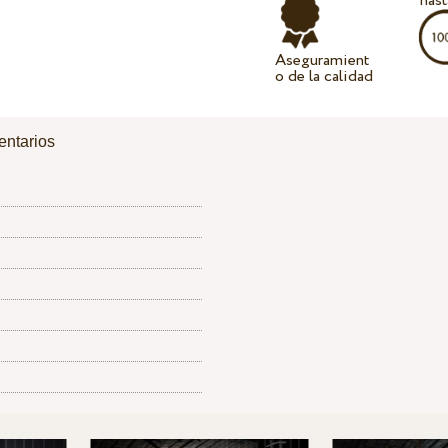
hast
Aseguramient
o de la calidad
ntarios