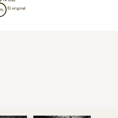
a 14 días.
El original