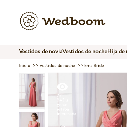
Vestidos de novia
Vestidos de noche
Hija de
Inicio
>>
Vestidos de noche
>>
Ema Bride
27
843 la
gente
estaba