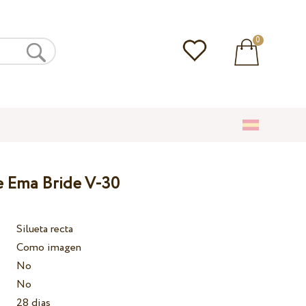
0
e Ema Bride V-30
Silueta recta
Como imagen
No
No
28 dias