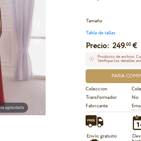
Tamaño
Tabla de tallas
Precio:
249.
€
00
Producto de archivo. Con
Verifique los detalles an
Coleccion
Cole
Transformador
No
Fabricante
Ema
ra agrandarla
Envío gratuito
Dev