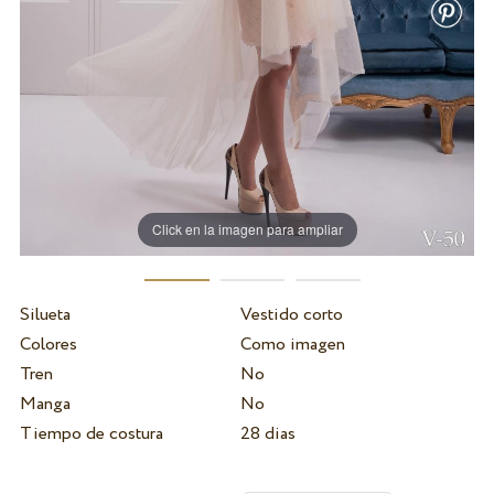
Click en la imagen para ampliar
Silueta
Vestido corto
Colores
Como imagen
Tren
No
Manga
No
Tiempo de costura
28 dias