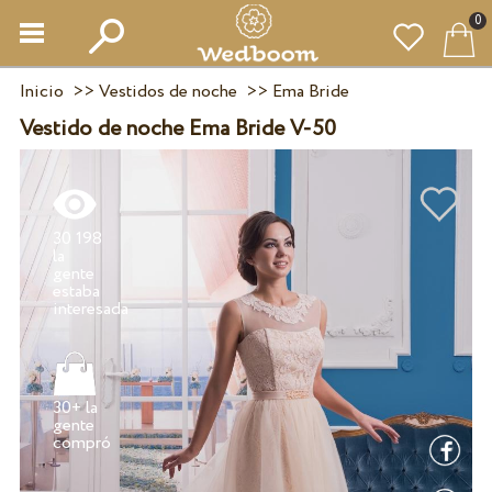
0
Inicio
>>
Vestidos de noche
>>
Ema Bride
Vestido de noche Ema Bride V-50
30 198
la
gente
estaba
30+ la
gente