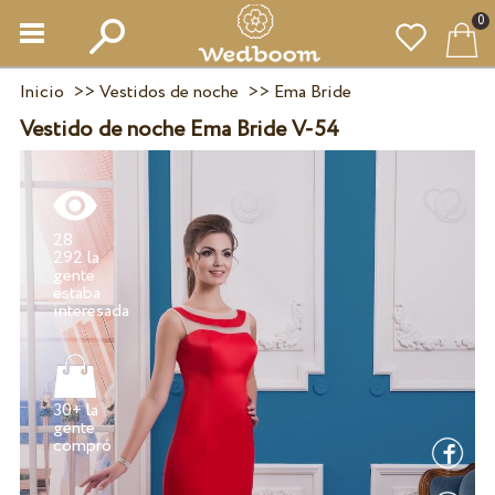
0
Inicio
>>
Vestidos de noche
>>
Ema Bride
Vestido de noche Ema Bride V-54
28
292 la
gente
estaba
30+ la
gente