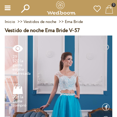
0
Inicio
>>
Vestidos de noche
>>
Ema Bride
Vestido de noche Ema Bride V-57
29
520 la
gente
estaba
30+ la
gente