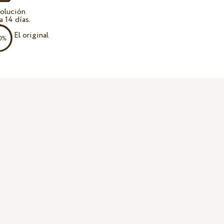
olución
a 14 días.
El original