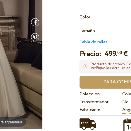
Color
Tamaño
Tabla de tallas
Precio:
499.
€
00
Producto de archivo. Con
Verifique los detalles an
Coleccion
Cole
Transformador
No
Fabricante
Ange
ra agrandarla