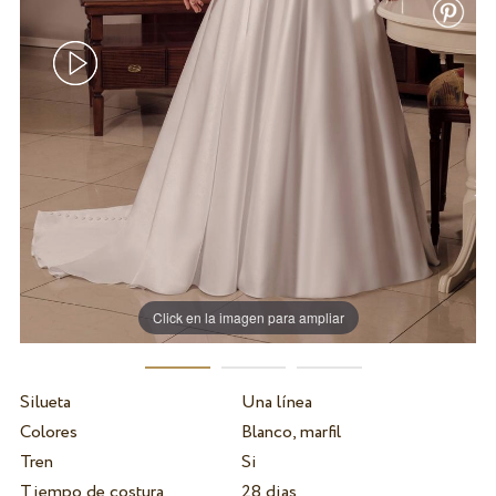
Click en la imagen para ampliar
Silueta
Una línea
Colores
Blanco, marfil
Tren
Si
Tiempo de costura
28 dias