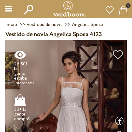
0
Inicio
>>
Vestidos de novia
>>
Angelica Sposa
Vestido de novia Angelica Sposa 4123
26 501
la
gente
estaba
30+ la
gente