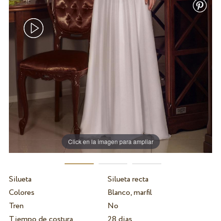
Click en la imagen para ampliar
Silueta
Silueta recta
Colores
Blanco, marfil
Tren
No
Tiempo de costura
28 dias