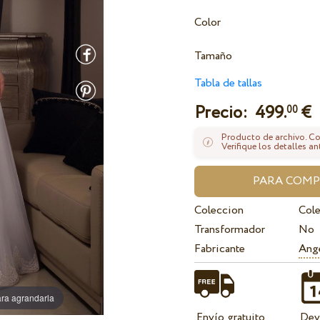
Color
Tamaño
Tabla de tallas
Precio:
499.
€
00
Producto de archivo. Con
Verifique los detalles an
Coleccion
Cole
Transformador
No
Fabricante
Ange
ra agrandarla
Envío gratuito
Dev