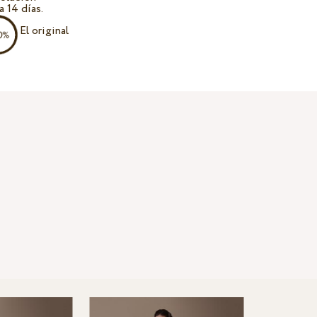
a 14 días.
El original