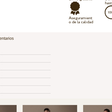
hast
Aseguramient
o de la calidad
ntarios