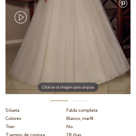
Click en la imagen para ampliar
Silueta
Falda completa
Colores
Blanco, marfil
Tren
No
Tiempo de costura
28 dias