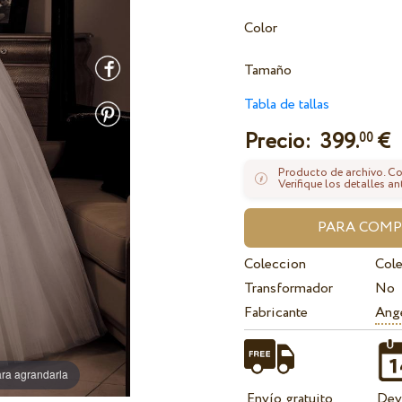
Color
Tamaño
Tabla de tallas
Precio:
399.
€
00
Producto de archivo. Con
Verifique los detalles an
Coleccion
Cole
Transformador
No
Fabricante
Ange
ra agrandarla
Envío gratuito
Dev