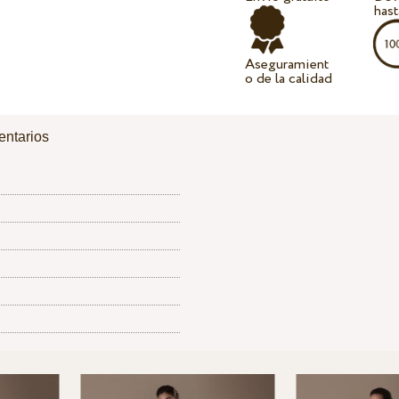
hast
Aseguramient
o de la calidad
ntarios