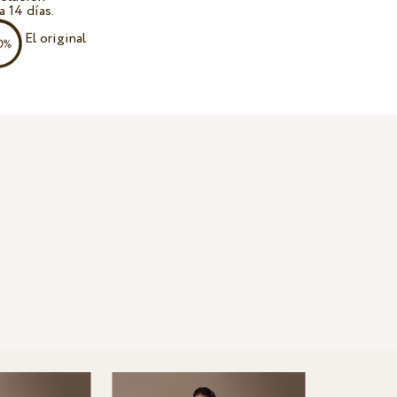
a 14 días.
El original