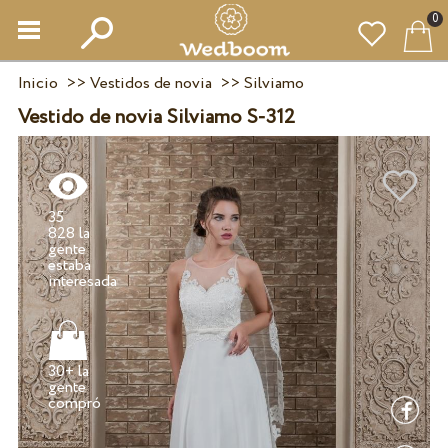
0
Inicio
>>
Vestidos de novia
>>
Silviamo
Vestido de novia Silviamo S-312
35
828 la
gente
estaba
30+ la
gente