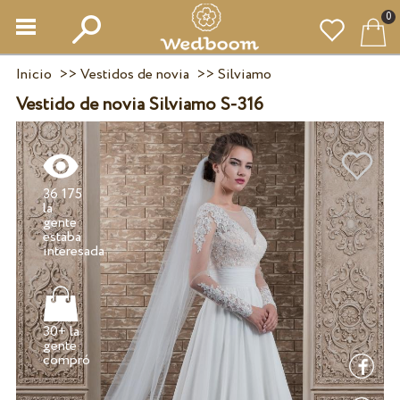
0
Inicio
>>
Vestidos de novia
>>
Silviamo
Vestido de novia Silviamo S-316
36 175
la
gente
estaba
30+ la
gente