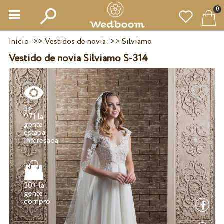
0
Inicio
>>
Vestidos de novia
>>
Silviamo
Vestido de novia Silviamo S-314
34
971 la
gente
estaba
30+ la
gente