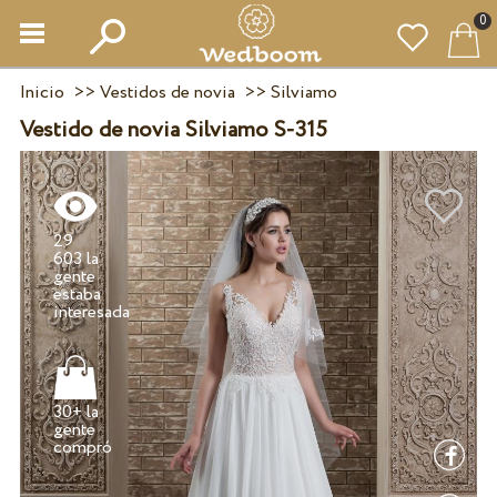
0
Inicio
>>
Vestidos de novia
>>
Silviamo
Vestido de novia Silviamo S-315
29
603 la
gente
estaba
30+ la
gente