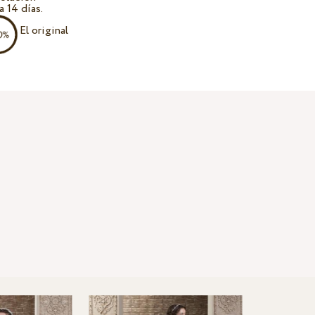
a 14 días.
El original