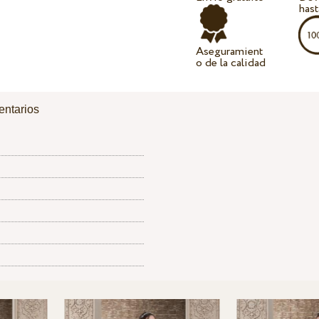
hast
Aseguramient
o de la calidad
ntarios