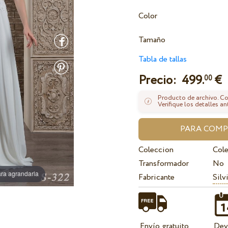
Color
Tamaño
Tabla de tallas
Precio:
499.
€
00
Producto de archivo. Con
Verifique los detalles an
Coleccion
Cole
Transformador
No
ra agrandarla
Fabricante
Silv
Envío gratuito
Dev