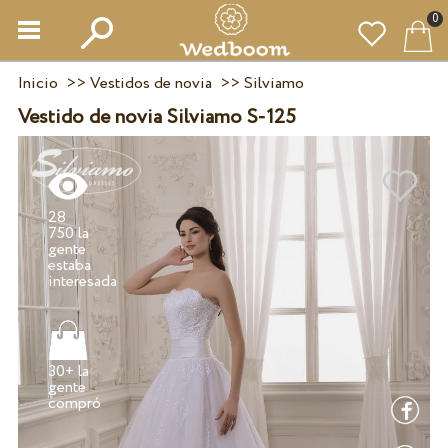
0
Inicio
>>
Vestidos de novia
>>
Silviamo
Vestido de novia Silviamo S-125
28
750 la
gente
estaba
30+ la
gente