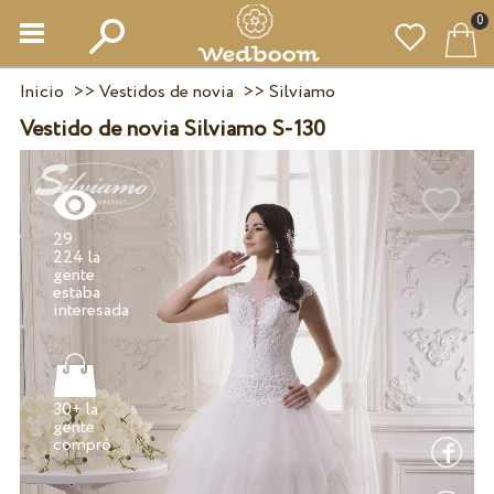
0
Inicio
>>
Vestidos de novia
>>
Silviamo
Vestido de novia Silviamo S-130
29
224 la
gente
estaba
30+ la
gente