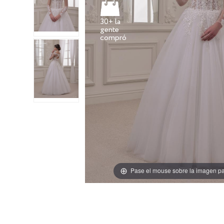
30+ la
gente
Pase el mouse sobre la imagen pa