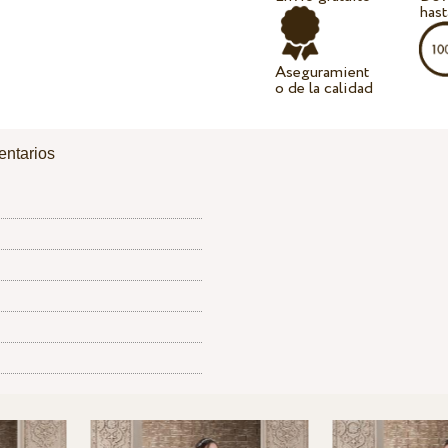
hast
Aseguramient
o de la calidad
ntarios