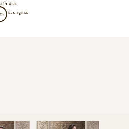
a 14 días.
El original