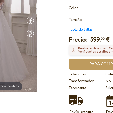
Color
Tamaño
Tabla de tallas
Precio:
599.
€
00
Producto de archivo. Con
Verifique los detalles an
Coleccion
Cole
Transformador
No
ra agrandarla
Fabricante
Silv
Envío gratuito
Dev