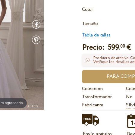
Color
Tamaño
Tabla de tallas
Precio:
599.
€
00
Producto de archivo. Con
Verifique los detalles an
Coleccion
Cole
Transformador
No
ra agrandarla
Fabricante
Silv
Envío gratuito
Dev