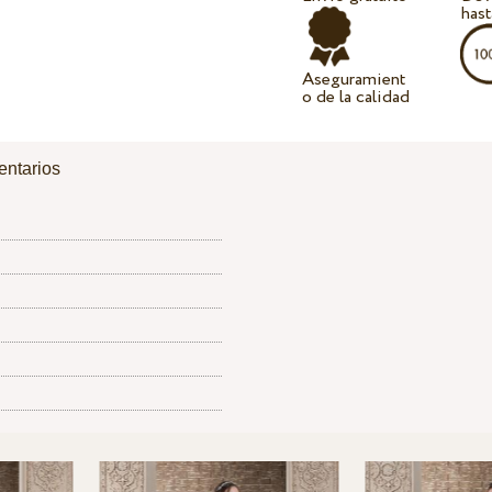
hast
Aseguramient
o de la calidad
ntarios