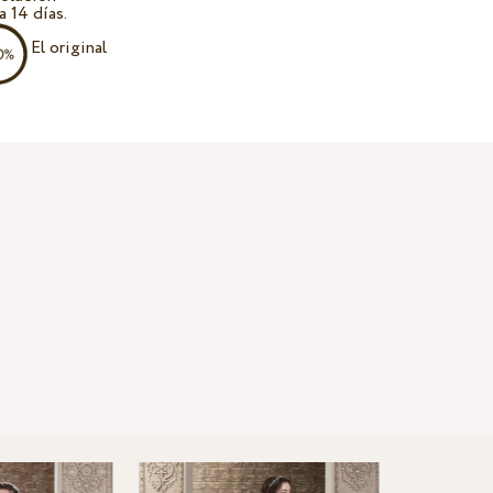
a 14 días.
El original