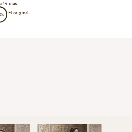
a 14 días.
El original