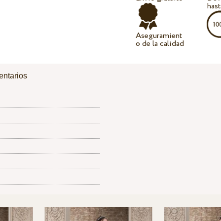
hast
Aseguramient
o de la calidad
ntarios