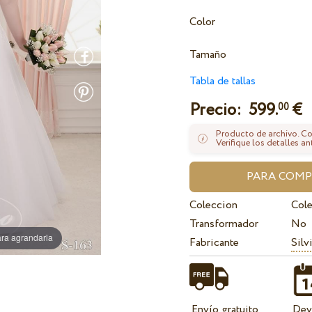
Color
Tamaño
Tabla de tallas
Precio:
599.
€
00
Producto de archivo. Con
Verifique los detalles an
Coleccion
Cole
Transformador
No
ra agrandarla
Fabricante
Silv
Envío gratuito
Dev