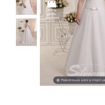
30+ la
gente
Pase el mouse sobre la imagen pa