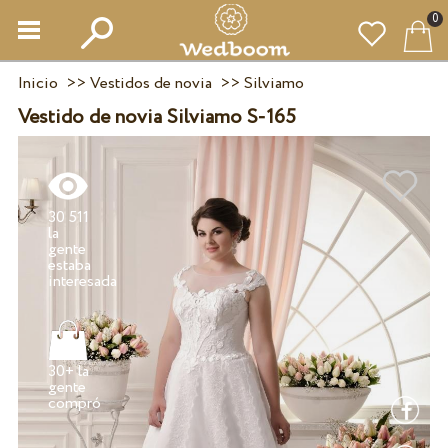
0
Inicio
>>
Vestidos de novia
>>
Silviamo
Vestido de novia Silviamo S-165
30 511
la
gente
estaba
30+ la
gente