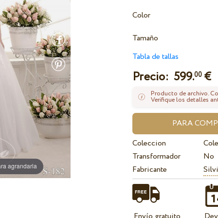
Color
Tamaño
Tabla de tallas
Precio:
599.
€
00
Producto de archivo. Con
Verifique los detalles an
Coleccion
Cole
Transformador
No
ra agrandarla
Fabricante
Silv
Envío gratuito
Dev