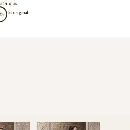
a 14 días.
El original