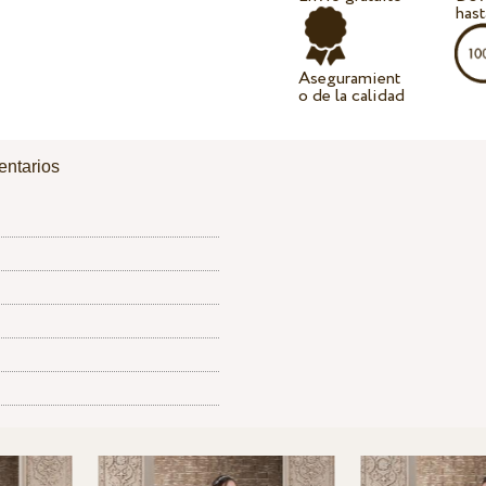
hast
Aseguramient
o de la calidad
ntarios