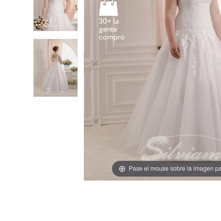
30+ la
gente
Pase el mouse sobre la imagen pa