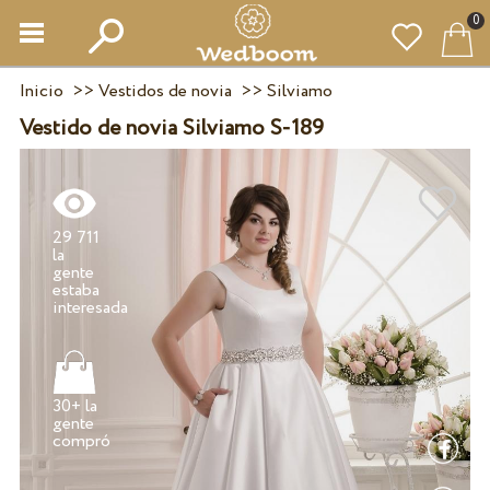
0
Inicio
>>
Vestidos de novia
>>
Silviamo
Vestido de novia Silviamo S-189
29 711
la
gente
estaba
30+ la
gente