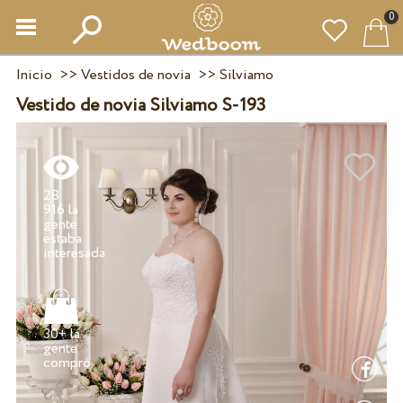
0
Inicio
>>
Vestidos de novia
>>
Silviamo
Vestido de novia Silviamo S-193
28
916 la
gente
estaba
30+ la
gente