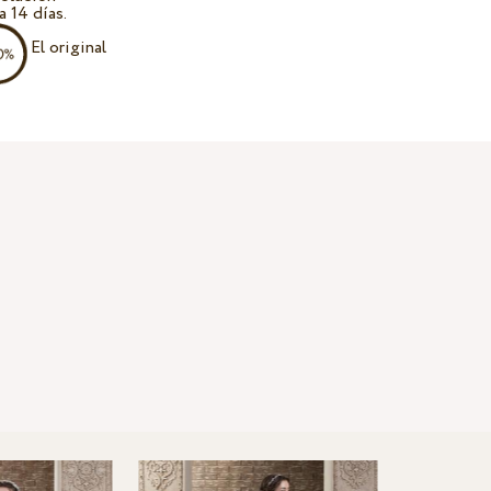
a 14 días.
El original