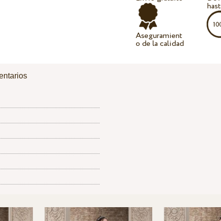
hast
Aseguramient
o de la calidad
ntarios