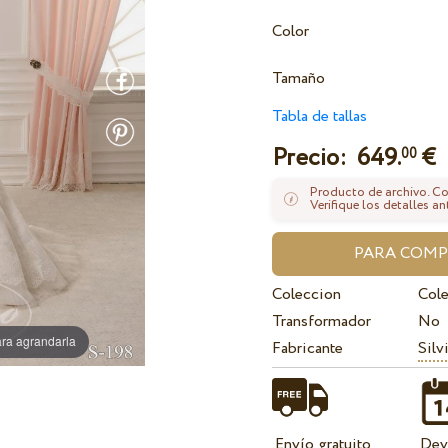
Color
Tamaño
Tabla de tallas
Precio:
649.
€
00
Producto de archivo. Con
Verifique los detalles an
Coleccion
Cole
Transformador
No
ra agrandarla
Fabricante
Silv
Envío gratuito
Dev