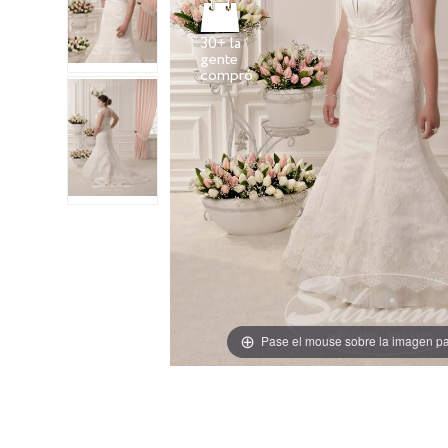
30+ la
gente
Pase el mouse sobre la imagen pa