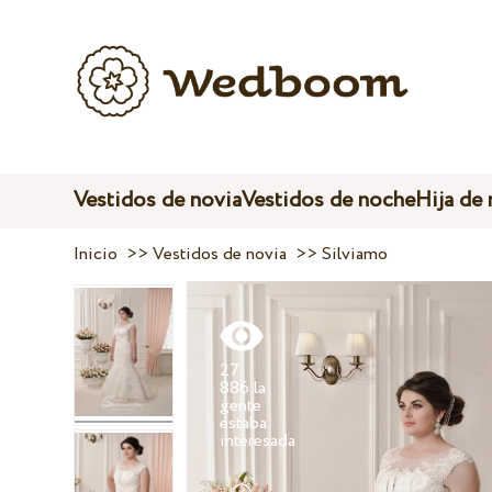
Vestidos de novia
Vestidos de noche
Hija de
Inicio
>>
Vestidos de novia
>>
Silviamo
27
886 la
gente
estaba