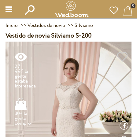
0
Inicio
>>
Vestidos de novia
>>
Silviamo
Vestido de novia Silviamo S-200
27
449 la
gente
estaba
30+ la
gente