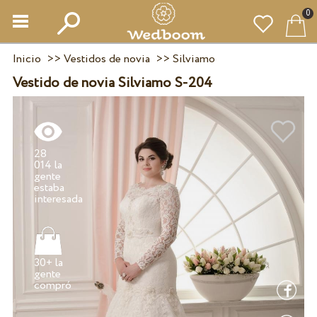
0
Inicio
>>
Vestidos de novia
>>
Silviamo
Vestido de novia Silviamo S-204
28
014 la
gente
estaba
30+ la
gente