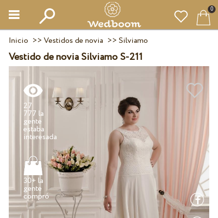
0
Inicio
>>
Vestidos de novia
>>
Silviamo
Vestido de novia Silviamo S-211
27
777 la
gente
estaba
30+ la
gente