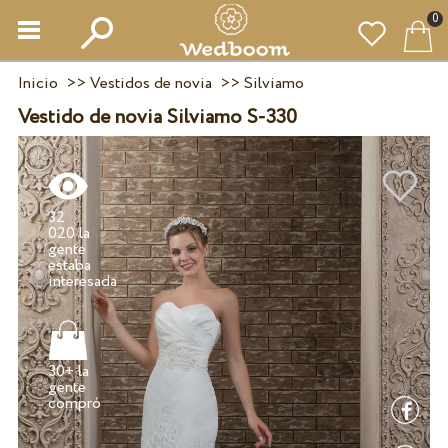
0
Inicio
>>
Vestidos de novia
>>
Silviamo
Vestido de novia Silviamo S-330
32
020 la
gente
estaba
30+ la
gente